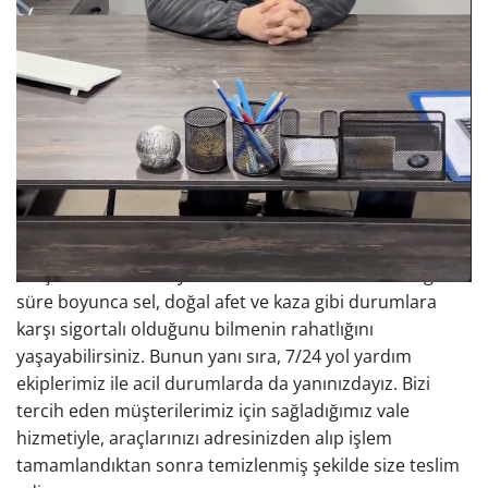
ekipmanlarımız ve uzman kadromuzla kusursuz bir
şekilde gerçekleştirilmektedir. Araçlarınızın mekanik,
elektrik, elektronik ve kaporta-boya gibi tüm
ihtiyaçlarını, güvenilir bir ortamda, yetkili servis
standartlarında karşılıyoruz.
Sizi ve Araçlarınızı Önemsiyoruz
Müşteri memnuniyeti odaklı hizmet anlayışımızla,
araçlarınızı kendi aracımız gibi benimsiyor ve güvenli
bir şekilde teslim alıyoruz. Aracınızın serviste olduğu
süre boyunca sel, doğal afet ve kaza gibi durumlara
karşı sigortalı olduğunu bilmenin rahatlığını
yaşayabilirsiniz. Bunun yanı sıra, 7/24 yol yardım
ekiplerimiz ile acil durumlarda da yanınızdayız. Bizi
tercih eden müşterilerimiz için sağladığımız vale
hizmetiyle, araçlarınızı adresinizden alıp işlem
tamamlandıktan sonra temizlenmiş şekilde size teslim