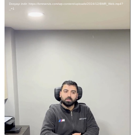
oynatıcı
Dosyayı indir: https://bmrservis.com/wp-content/uploads/2024/12/BMR_Web.mp4?
_=1
Güvenilir ve Kaliteli Servis Deneyimi
BMR Premium Car Service olarak, 40 yılı aşkın
tecrübemizle Merter’de premium araç sahiplerine en
kaliteli hizmeti sunuyoruz. Başta BMW olmak üzere
Mercedes-Benz, Audi, Porsche, Land Rover, MINI gibi
markalar için özel servis hizmetlerimiz, son teknoloji